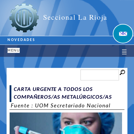
Unión Obrera Metalúrgica
Seccional La Rioja
NOVEDADES
MENU
CARTA URGENTE A TODOS LOS
COMPAÑEROS/AS METALÚRGICOS/AS
Fuente : UOM Secretariado Nacional