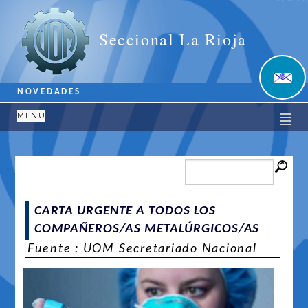
Unión Obrera Metalúrgica
Seccional La Rioja
NOVEDADES
MENU
CARTA URGENTE A TODOS LOS
COMPAÑEROS/AS METALÚRGICOS/AS
Fuente : UOM Secretariado Nacional